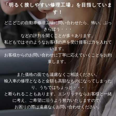
「明るく接しやすい修理工場」を目指していま
す！
どこどこの自動車修理工場に問い合わせたら、怖い、ぶっ
きらぼう・・・
などの評判を聞くことが多々あります。
私どもではそのようなお客様の声を受け接客に力を入れて
います。
お客様からのお問い合わせに丁寧に応えていくことをお約
束します。
また価格の面でも遠慮なくご相談ください。
輸入車の修理となると金額も高額なものになってしまった
り、うちではちょっと・・・
と断られることもあります。エンリッチならお客様と一緒
に考え、ご希望に沿うよう努力いたしますので、
お困りの際は遠慮なくお問い合わせください。