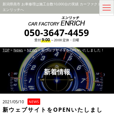
新潟県燕市 お車修理は施工台数10,000台の実績 カーファクトリー
toggl
エンリッチへ
navig
050-3647-4459
9:00
受付
～20:00 定休・日曜
TOP
>
News
>
NEWS
>
新ウェブサイトをOPENいたしました！
新着情報
2021/05/10
NEWS
新ウェブサイトをOPENいたしまし